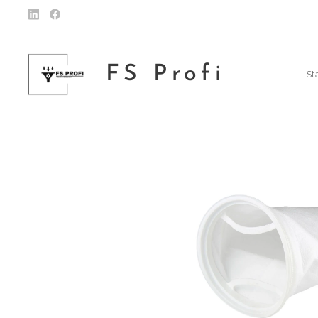
FS Profi
St