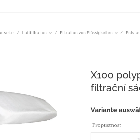
artseite
Luftfiltration
Filtration von Flüssigkeiten
Entsta
X100 poly
filtrační s
Variante auswä
Propustnost