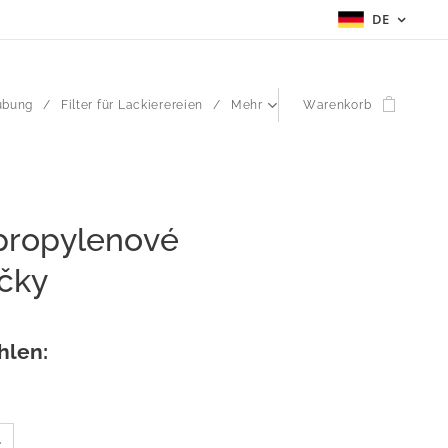
DE
ubung
Filter für Lackierereien
Mehr
Warenkorb
propylenové
áčky
hlen: